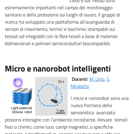
caldo e dal freddo sono
estremamente importanti nel campo del monitoraggio
sanitario e della protezione sui luoghi di lavoro. Il gruppo di
ricerca ha sviluppato una piattaforma all’avanguardia di
sensori di movimento, termici e biochimici stampabili sui
tessuti ed integrabili con le fibre tessili a base di materiali
bidimensinali e polimeri semiconduttori biocompatibili.
Micro e nanorobot intelligenti
Docenti
:
M. Urso
,
S.
Mirabella
I micro e nanorobot sono una
nuova frontiera della
sensoristica avanzata:
possono interagire con l’ambiente circostante, rilevare stimoli
fisici o chimici, come luce, campi magnetici, o specifiche
molecole, e trasformarli in energia per muoversi e attivare