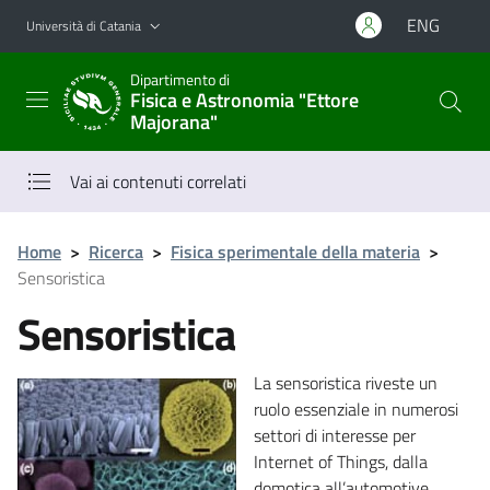
Vai al contenuto principale
Vai al menu di navigazione
ENG
Università di Catania
Dipartimento di
Fisica e Astronomia "Ettore
Majorana"
Vai ai contenuti correlati
Home
>
Ricerca
>
Fisica sperimentale della materia
>
Sensoristica
Sensoristica
La sensoristica riveste un
ruolo essenziale in numerosi
settori di interesse per
Internet of Things, dalla
domotica all’automotive,