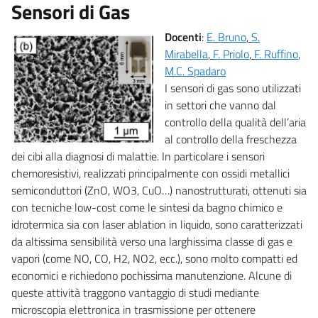
Sensori di Gas
Docenti
:
E. Bruno
,
S.
Mirabella
,
F. Priolo
,
F. Ruffino
,
M.C. Spadaro
I sensori di gas sono utilizzati
in settori che vanno dal
controllo della qualità dell’aria
al controllo della freschezza
dei cibi alla diagnosi di malattie. In particolare i sensori
chemoresistivi, realizzati principalmente con ossidi metallici
semiconduttori (ZnO, WO3, CuO…) nanostrutturati, ottenuti sia
con tecniche low-cost come le sintesi da bagno chimico e
idrotermica sia con laser ablation in liquido, sono caratterizzati
da altissima sensibilità verso una larghissima classe di gas e
vapori (come NO, CO, H2, NO2, ecc.), sono molto compatti ed
economici e richiedono pochissima manutenzione.
Alcune di
queste attività traggono vantaggio di studi mediante
microscopia elettronica in trasmissione per ottenere