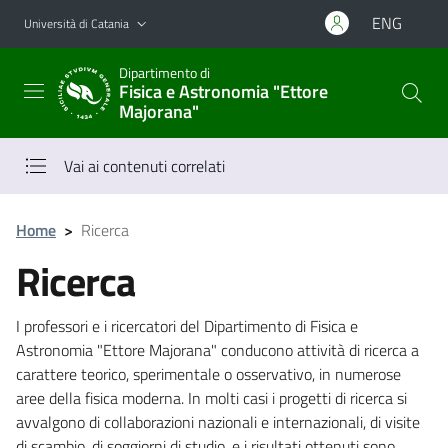
Vai al contenuto principale
Vai al menu di navigazione
ENG
Università di Catania
Dipartimento di
Fisica e Astronomia "Ettore
Majorana"
Vai ai contenuti correlati
Home
>
Ricerca
Ricerca
I professori e i ricercatori del Dipartimento di Fisica e
Astronomia "Ettore Majorana" conducono attività di ricerca a
carattere teorico, sperimentale o osservativo, in numerose
aree della fisica moderna. In molti casi i progetti di ricerca si
avvalgono di collaborazioni nazionali e internazionali, di visite
di scambio, di soggiorni di studio, e i risultati ottenuti sono