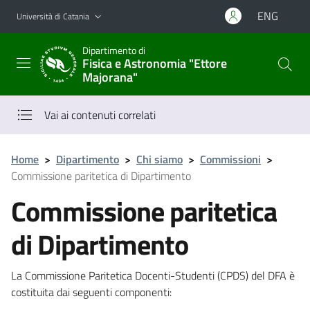
Vai al contenuto principale
Vai al menu di navigazione
ENG
Università di Catania
Dipartimento di
Fisica e Astronomia "Ettore
Majorana"
Vai ai contenuti correlati
Home
>
Dipartimento
>
Chi siamo
>
Commissioni
>
Commissione paritetica di Dipartimento
Commissione paritetica
di Dipartimento
La Commissione Paritetica Docenti-Studenti (CPDS) del DFA è
costituita dai seguenti componenti: