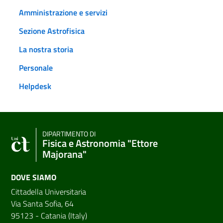
Amministrazione e servizi
Sezione Astrofisica
La nostra storia
Personale
Helpdesk
DIPARTIMENTO DI
Fisica e Astronomia "Ettore
Majorana"
DOVE SIAMO
Cittadella Universitaria
Via Santa Sofia, 64
95123 - Catania (Italy)