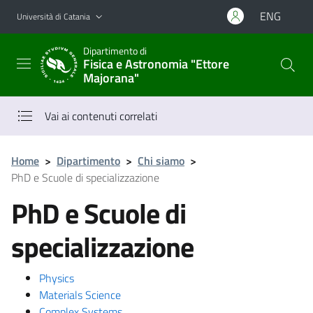
Vai al contenuto principale
Vai al menu di navigazione
ENG
Università di Catania
Dipartimento di
Fisica e Astronomia "Ettore
Majorana"
Vai ai contenuti correlati
Home
>
Dipartimento
>
Chi siamo
>
PhD e Scuole di specializzazione
PhD e Scuole di
specializzazione
Physics
Materials Science
Complex Systems