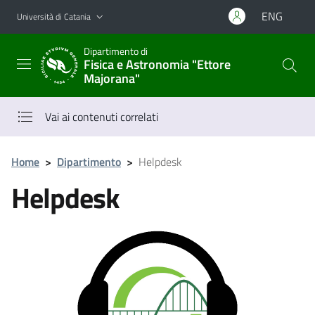
Vai al contenuto principale
Vai al menu di navigazione
ENG
Università di Catania
Dipartimento di
Fisica e Astronomia "Ettore
Majorana"
Vai ai contenuti correlati
Home
>
Dipartimento
>
Helpdesk
Helpdesk