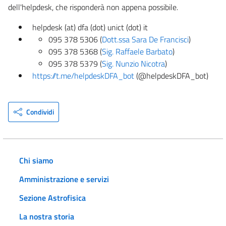
dell'helpdesk, che risponderà non appena possibile.
helpdesk (at) dfa (dot) unict (dot) it
095 378 5306 (
Dott.ssa Sara De Francisci
)
095 378 5368 (
Sig. Raffaele Barbato
)
095 378 5379 (
Sig. Nunzio Nicotra
)
https://t.me/
helpdeskDFA_bot
(@helpdeskDFA_bot)
Condividi
Chi siamo
Amministrazione e servizi
Sezione Astrofisica
La nostra storia