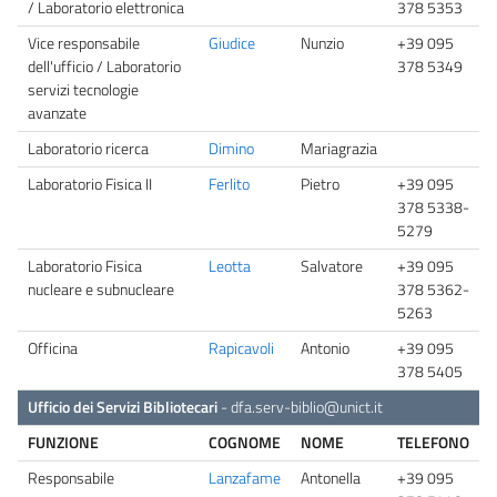
/ Laboratorio elettronica
378 5353
Vice responsabile
Giudice
Nunzio
+39 095
dell'ufficio / Laboratorio
378 5349
servizi tecnologie
avanzate
Laboratorio ricerca
Dimino
Mariagrazia
Laboratorio Fisica II
Ferlito
Pietro
+39 095
378 5338-
5279
Laboratorio Fisica
Leotta
Salvatore
+39 095
nucleare e subnucleare
378 5362-
5263
Officina
Rapicavoli
Antonio
+39 095
378 5405
Ufficio dei Servizi Bibliotecari
-
dfa.serv-biblio@unict.it
FUNZIONE
COGNOME
NOME
TELEFONO
Responsabile
Lanzafame
Antonella
+39 095