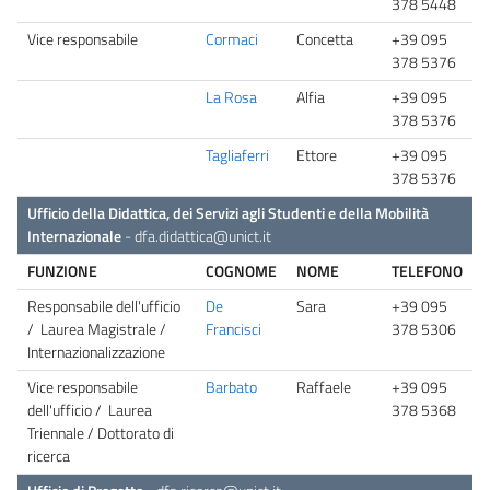
378 5448
Vice responsabile
Cormaci
Concetta
+39 095
378 5376
La Rosa
Alfia
+39 095
378 5376
Tagliaferri
Ettore
+39 095
378 5376
Ufficio della Didattica, dei Servizi agli Studenti e della Mobilità
Internazionale
-
dfa.didattica@unict.it
FUNZIONE
COGNOME
NOME
TELEFONO
Responsabile dell'ufficio
De
Sara
+39 095
/ Laurea Magistrale /
Francisci
378 5306
Internazionalizzazione
Vice responsabile
Barbato
Raffaele
+39 095
dell'ufficio / Laurea
378 5368
Triennale / Dottorato di
ricerca