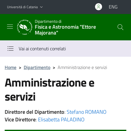
Vai al contenuto principale
Vai al menu di navigazione
ENG
Università di Catania
Dipartimento di
Fisica e Astronomia "Ettore
Majorana"
Vai ai contenuti correlati
Home
>
Dipartimento
>
Amministrazione e servizi
Amministrazione e
servizi
Direttore del Dipartimento
:
Stefano ROMANO
Vice Direttore
:
Elisabetta PALADINO