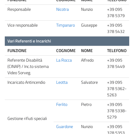
Responsabile
Nicotra
Nunzio
+39 095
378 5379
Vice responsabile
Timpanaro
Giuseppe
+39 095
378 5432
Vari Referenti e Incarichi
FUNZIONE
COGNOME
NOME
TELEFONO
Referente Disabilità
La Rocca
Alfredo
+39 095
(CINAP) / Inc.to sistema
378 5449
Video Sorveg.
Incaricato Antincendio
Leotta
Salvatore
+39 095
378 5362-
5263
Ferlito
Pietro
+39 095
378 5338-
5279
Gestione rifiuti speciali
Guardone
Nunzio
+39 095
378 5353