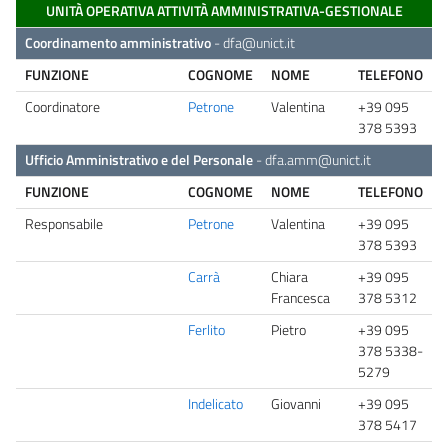
UNITÀ OPERATIVA ATTIVITÀ AMMINISTRATIVA-GESTIONALE
Coordinamento amministrativo
-
dfa@unict.it
FUNZIONE
COGNOME
NOME
TELEFONO
Coordinatore
Petrone
Valentina
+39 095
378 5393
Ufficio Amministrativo e del Personale
-
dfa.amm@unict.it
FUNZIONE
COGNOME
NOME
TELEFONO
Responsabile
Petrone
Valentina
+39 095
378 5393
Carrà
Chiara
+39 095
Francesca
378 5312
Ferlito
Pietro
+39 095
378 5338-
5279
Indelicato
Giovanni
+39 095
378 5417