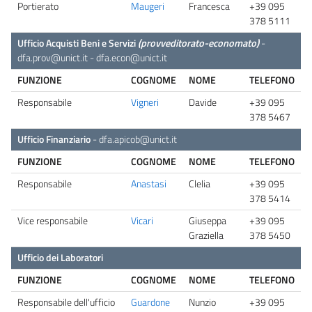
Portierato
Maugeri
Francesca
+39 095
378 5111
Ufficio Acquisti Beni e Servizi
(provveditorato-economato)
-
dfa.prov@unict.it
-
dfa.econ@unict.it
FUNZIONE
COGNOME
NOME
TELEFONO
Responsabile
Vigneri
Davide
+39 095
378 5467
Ufficio Finanziario
-
dfa.apicob@unict.it
FUNZIONE
COGNOME
NOME
TELEFONO
Responsabile
Anastasi
Clelia
+39 095
378 5414
Vice responsabile
Vicari
Giuseppa
+39 095
Graziella
378 5450
Ufficio dei Laboratori
FUNZIONE
COGNOME
NOME
TELEFONO
Responsabile dell'ufficio
Guardone
Nunzio
+39 095