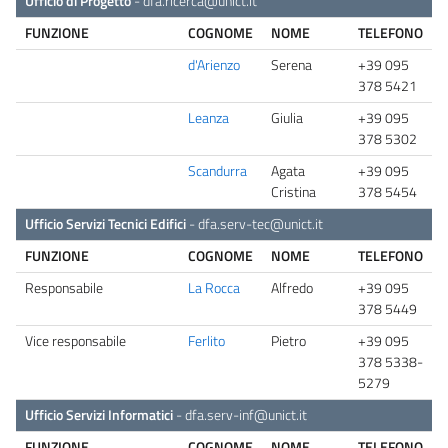
Ufficio di Progetto
-
dfa.ricerca@unict.it
FUNZIONE
COGNOME
NOME
TELEFONO
d'Arienzo
Serena
+39 095
378 5421
Leanza
Giulia
+39 095
378 5302
Scandurra
Agata
+39 095
Cristina
378 5454
Ufficio Servizi Tecnici Edifici
-
dfa.serv-tec@unict.it
FUNZIONE
COGNOME
NOME
TELEFONO
Responsabile
La Rocca
Alfredo
+39 095
378 5449
Vice responsabile
Ferlito
Pietro
+39 095
378 5338-
5279
Ufficio Servizi Informatici
-
dfa.serv-inf@unict.it
FUNZIONE
COGNOME
NOME
TELEFONO