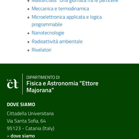
Meccanica e termodinamica
Microelettronica applicata e logica
programmabile
Nanotecnologie
Radioattività ambientale
Rivelatori
DIPARTIMENTO DI
Fisica e Astronomia "Ettore
Majorana"
DOVE SIAMO
Cittadella Universitaria
Via Santa Sofia, 64
95123 - Catania (Italy)
»
dove siamo