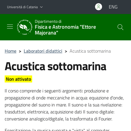
Vai al contenuto principale
Vai al menu di navigazione
ENG
Università di Catania
Dipartimento di
Fisica e Astronomia "Ettore
Majorana"
Home
>
Laboratori didattici
>
Acustica sottomarina
Acustica sottomarina
Non attivato
Il corso comprende i seguenti argomenti: produzione e
propagazione di onde meccaniche in acqua: equazione d'onde,
propagazione del suono in mare. Il suono e la sua rivelazione:
trasduttori, elettronica, acquisizione dati Il suono digitale:
conversione analogico/digitale, la trasformata di Fourier.
Esercitazione: la musica suonata e "vista" al computer.