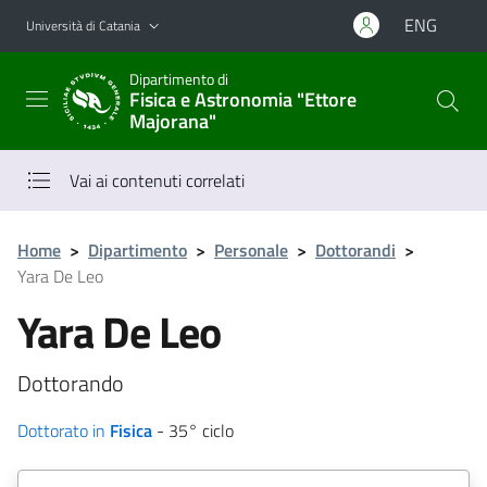
Vai al contenuto principale
Vai al menu di navigazione
ENG
Università di Catania
Dipartimento di
Fisica e Astronomia "Ettore
Majorana"
Vai ai contenuti correlati
Home
>
Dipartimento
>
Personale
>
Dottorandi
>
Yara De Leo
Yara De Leo
Dottorando
Dottorato in
Fisica
- 35° ciclo