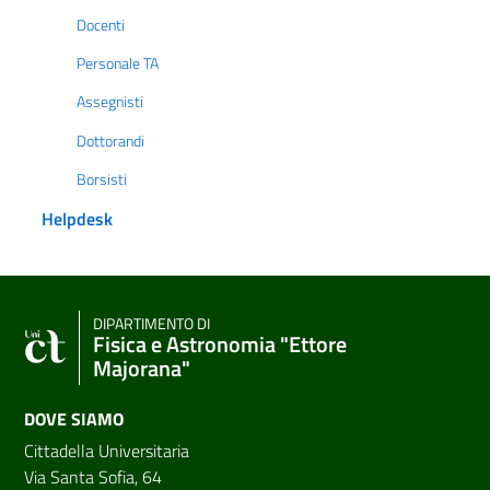
Docenti
Personale TA
Assegnisti
Dottorandi
Borsisti
Helpdesk
DIPARTIMENTO DI
Fisica e Astronomia "Ettore
Majorana"
DOVE SIAMO
Cittadella Universitaria
Via Santa Sofia, 64