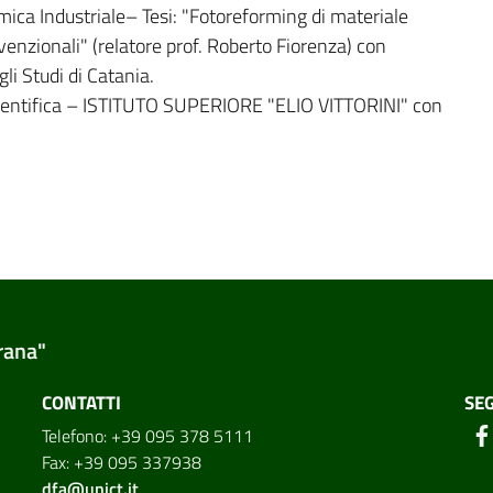
ica Industriale– Tesi: "Fotoreforming di materiale
venzionali" (relatore prof. Roberto Fiorenza) con
li Studi di Catania.
ientifica – ISTITUTO SUPERIORE "ELIO VITTORINI" con
rana"
CONTATTI
SEG
Telefono: +39 095 378 5111
Fax: +39 095 337938
dfa@unict.it