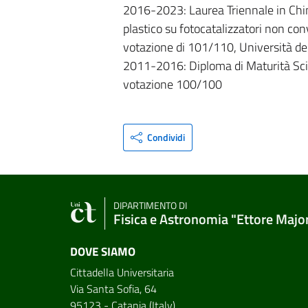
2016-2023: Laurea Triennale in Chim
plastico su fotocatalizzatori non con
votazione di 101/110, Università deg
2011-2016: Diploma di Maturità Sc
votazione 100/100
Condividi
DIPARTIMENTO DI
Fisica e Astronomia "Ettore Majo
DOVE SIAMO
Cittadella Universitaria
Via Santa Sofia, 64
95123 - Catania (Italy)