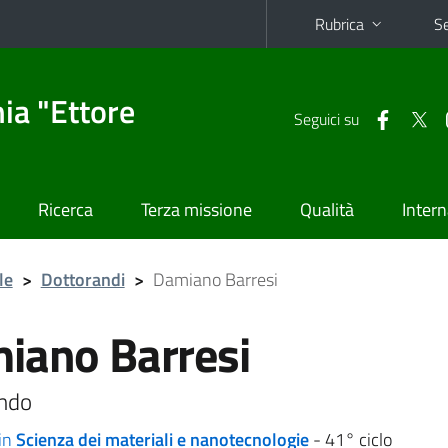
Rubrica
Se
ia "Ettore
Seguici su
Ricerca
Terza missione
Qualità
Intern
le
>
Dottorandi
>
Damiano Barresi
iano Barresi
ndo
in
Scienza dei materiali e nanotecnologie
- 41° ciclo