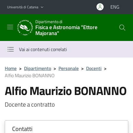
Vai al contenuto principale
Vai al menu di navigazione
ENG
Università di Catania
Dipartimento di
Fisica e Astronomia "Ettore
Majorana"
Vai ai contenuti correlati
Home
>
Dipartimento
>
Personale
>
Docenti
>
Alfio Maurizio BONANNO
Alfio Maurizio BONANNO
Docente a contratto
Contatti