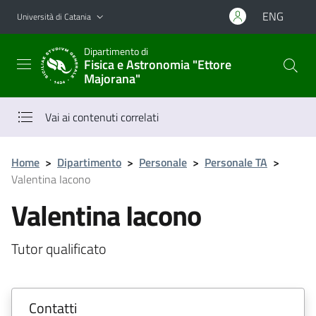
Vai al contenuto principale
Vai al menu di navigazione
ENG
Università di Catania
Dipartimento di
Fisica e Astronomia "Ettore
Majorana"
Vai ai contenuti correlati
Home
>
Dipartimento
>
Personale
>
Personale TA
>
Valentina Iacono
Valentina Iacono
Tutor qualificato
Contatti