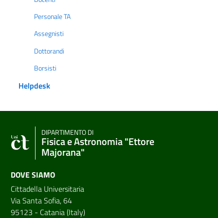
Personale TA
Assegnisti
Dottorandi
Borsisti
Helpdesk
DIPARTIMENTO DI
Fisica e Astronomia "Ettore
Majorana"
DOVE SIAMO
Cittadella Universitaria
Via Santa Sofia, 64
95123 - Catania (Italy)