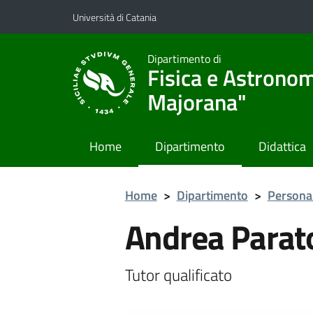
Vai al contenuto principale
Vai al menu di navigazione
Università di Catania
Dipartimento di
Fisica e Astronom
Majorana"
Home
Dipartimento
Didattica
Home
>
Dipartimento
>
Persona
Andrea Parat
Tutor qualificato