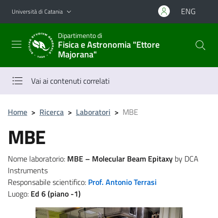
Vai al contenuto principale
Vai al menu di navigazione
ENG
Università di Catania
Dipartimento di
Fisica e Astronomia "Ettore
Majorana"
Vai ai contenuti correlati
Home
>
Ricerca
>
Laboratori
>
MBE
MBE
Nome laboratorio:
MBE – Molecular Beam Epitaxy
by DCA
Instruments
Responsabile scientifico:
Prof. Antonio Terrasi
Luogo:
Ed 6 (piano -1)