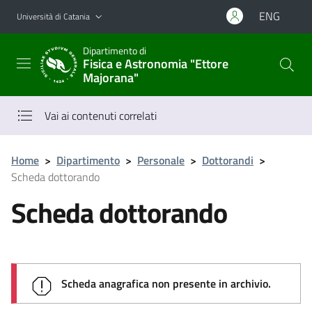
Vai al contenuto principale
Vai al menu di navigazione
ENG
Università di Catania
Dipartimento di
Fisica e Astronomia "Ettore
Majorana"
Vai ai contenuti correlati
Home
>
Dipartimento
>
Personale
>
Dottorandi
>
Scheda dottorando
Scheda dottorando
Scheda anagrafica non presente in archivio.