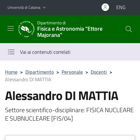
Vai al contenuto principale
Vai al menu di navigazione
ENG
Università di Catania
Dipartimento di
Fisica e Astronomia "Ettore
Majorana"
Vai ai contenuti correlati
Home
>
Dipartimento
>
Personale
>
Docenti
>
Alessandro DI MATTIA
Alessandro DI MATTIA
Settore scientifico-disciplinare: FISICA NUCLEARE
E SUBNUCLEARE [FIS/04]