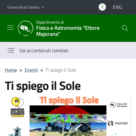
Vai al contenuto principale
Vai al menu di navigazione
ENG
Università di Catania
Dipartimento di
Fisica e Astronomia "Ettore
Majorana"
Vai ai contenuti correlati
Home
>
Eventi
>
Ti spiego il Sole
Ti spiego il Sole