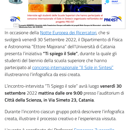
In occasione della
Notte Europea dei Ricercatori
, che si
svolgerà venerdì 30 Settembre 2022, il Dipartimento di Fisica
e Astronomia "Ettore Majorana" dell'Università di Catania
presenta l’iniziativa
“Ti spiego il Sole”
, durante la quale gli
studenti del biennio della scuola superiore che hanno
partecipato al
concorso internazionale “Il Sole in Sintesi”
illustreranno l’infografica da essi creata.
L’incontro-intervista “Ti Spiego il sole” avrà luogo
venerdì 30
settembre
2022
mattina dalle ore 9:00
presso l’auditorium di
Città della Scienza, in Via Simeto 23, Catania
.
Durante l’incontro ciascun gruppo potrà descrivere l’infografica
creata, illustrare il processo creativo e l’esperienza vissuta.
L'evento è coordinato dai Professori
Francesca Zuccarello
,