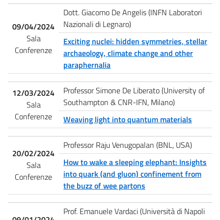
Dott. Giacomo De Angelis (INFN Laboratori
Nazionali di Legnaro)
09/04/2024
Sala
Exciting nuclei: hidden symmetries, stellar
Conferenze
archaeology, climate change and other
paraphernalia
Professor Simone De Liberato (University of
12/03/2024
Southampton & CNR-IFN, Milano)
Sala
Conferenze
Weaving light into quantum materials
Professor Raju Venugopalan (BNL, USA)
20/02/2024
How to wake a sleeping elephant: Insights
Sala
into quark (and gluon) confinement from
Conferenze
the buzz of wee partons
Prof. Emanuele Vardaci (Università di Napoli
09/01/2024