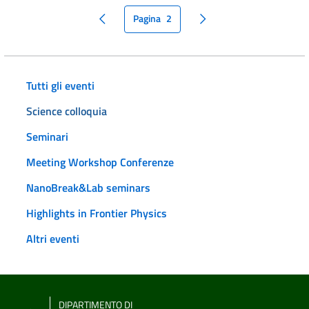
Pagina
2
pagina precedente
pagina seguente
Tutti gli eventi
Science colloquia
Seminari
Meeting Workshop Conferenze
NanoBreak&Lab seminars
Highlights in Frontier Physics
Altri eventi
DIPARTIMENTO DI