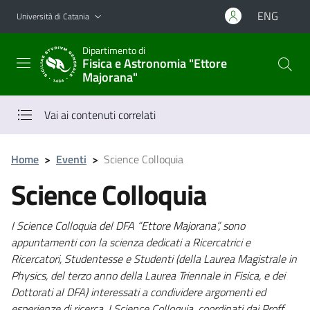
Vai al contenuto principale
Vai al menu di navigazione
ENG
Università di Catania
Dipartimento di
Fisica e Astronomia "Ettore
Majorana"
Vai ai contenuti correlati
Home
>
Eventi
>
Science Colloquia
Science Colloquia
I Science Colloquia del DFA “Ettore Majorana”, sono
appuntamenti con la scienza dedicati a Ricercatrici e
Ricercatori, Studentesse e Studenti (della Laurea Magistrale in
Physics, del terzo anno della Laurea Triennale in Fisica, e dei
Dottorati al DFA) interessati a condividere argomenti ed
esperienze di ricerca. I Science Colloquia, coordinati dai Proff.