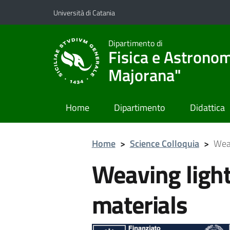
Vai al contenuto principale
Vai al menu di navigazione
Università di Catania
Dipartimento di
Fisica e Astronom
Majorana"
Home
Dipartimento
Didattica
Home
>
Science Colloquia
>
Weav
Weaving ligh
materials