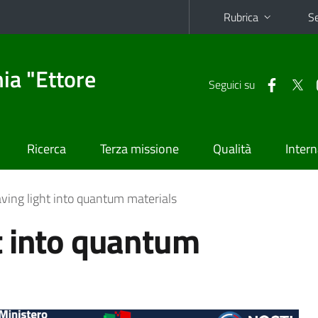
Rubrica
Se
ia "Ettore
Seguici su
Ricerca
Terza missione
Qualità
Intern
ing light into quantum materials
t into quantum