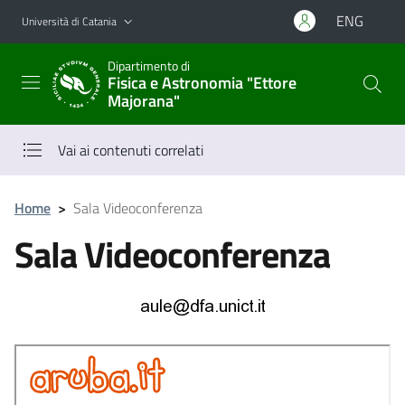
Vai al contenuto principale
Vai al menu di navigazione
ENG
Università di Catania
Dipartimento di
Fisica e Astronomia "Ettore
Majorana"
Vai ai contenuti correlati
Home
>
Sala Videoconferenza
Sala Videoconferenza