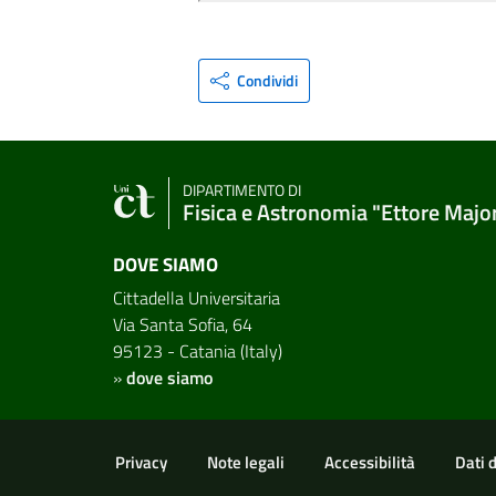
Condividi
DIPARTIMENTO DI
Fisica e Astronomia "Ettore Majo
DOVE SIAMO
Cittadella Universitaria
Via Santa Sofia, 64
95123 - Catania (Italy)
»
dove siamo
Link e informazioni utili
Privacy
Note legali
Accessibilità
Dati 