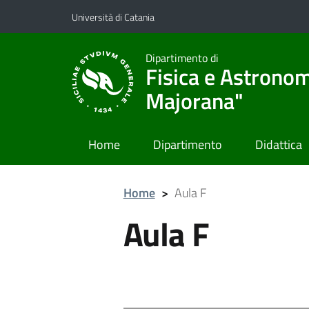
Vai al contenuto principale
Vai al menu di navigazione
Università di Catania
Dipartimento di
Fisica e Astronom
Majorana"
Home
Dipartimento
Didattica
Home
>
Aula F
Aula F