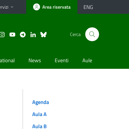
ENG
rvizi
Area riservata
Cerca
ational
News
Eventi
Aule
Agenda
Aula A
Aula B