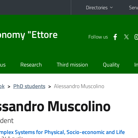
Directories
Serv
onomy "Ettore
Follow us
 us
Research
Third mission
Quality
I
ok
>
PhD students
>
Alessandro Muscolino
ssandro Muscolino
dent
mplex Systems for Physical, Socio-economic and Life