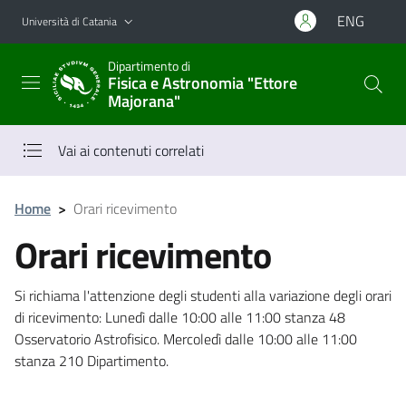
Vai al contenuto principale
Vai al menu di navigazione
ENG
Università di Catania
Dipartimento di
Fisica e Astronomia "Ettore
Majorana"
Vai ai contenuti correlati
Home
>
Orari ricevimento
Orari ricevimento
Si richiama l'attenzione degli studenti alla variazione degli orari
di ricevimento: Lunedì dalle 10:00 alle 11:00 stanza 48
Osservatorio Astrofisico. Mercoledì dalle 10:00 alle 11:00
stanza 210 Dipartimento.