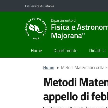
Vai al contenuto principale
Vai al menu di navigazione
Università di Catania
Dipartimento di
Fisica e Astronom
Majorana"
Home
Dipartimento
Didattica
Home
>
Metodi Matematici della Fi
Metodi Matema
appello di fe