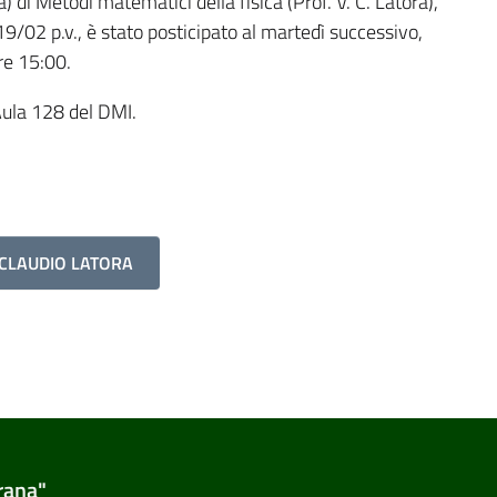
a) di Metodi matematici della fisica (Prof. V. C. Latora),
9/02 p.v., è stato posticipato al martedì successivo,
re 15:00.
Aula 128 del DMI.
 CLAUDIO LATORA
rana"