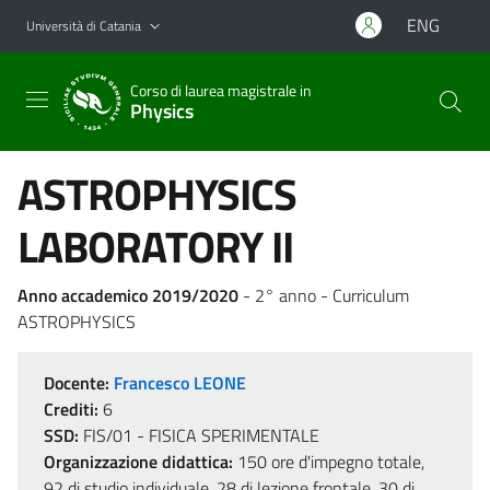
Vai al contenuto principale
Vai al menu di navigazione
ENG
Università di Catania
Corso di laurea magistrale in
Physics
ASTROPHYSICS
LABORATORY II
Anno accademico 2019/2020
- 2° anno - Curriculum
ASTROPHYSICS
Docente:
Francesco LEONE
Crediti:
6
SSD:
FIS/01 - FISICA SPERIMENTALE
Organizzazione didattica:
150 ore d'impegno totale,
92 di studio individuale, 28 di lezione frontale, 30 di