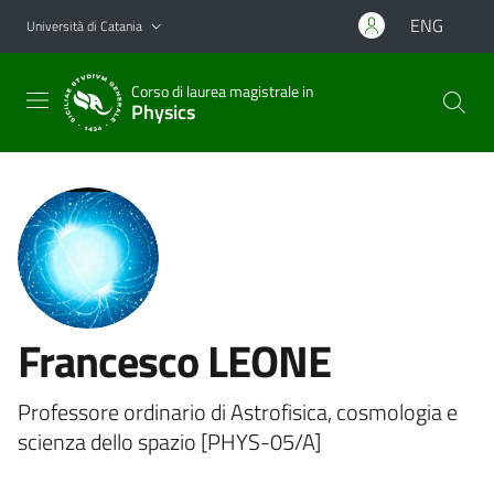
Vai al contenuto principale
Vai al menu di navigazione
ENG
Università di Catania
Corso di laurea magistrale in
Physics
Francesco LEONE
Professore ordinario di Astrofisica, cosmologia e
scienza dello spazio [PHYS-05/A]