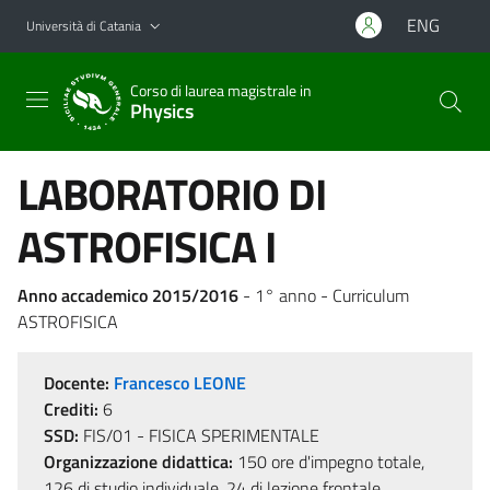
Vai al contenuto principale
Vai al menu di navigazione
ENG
Università di Catania
Corso di laurea magistrale in
Physics
LABORATORIO DI
ASTROFISICA I
Anno accademico 2015/2016
- 1° anno - Curriculum
ASTROFISICA
Docente:
Francesco LEONE
Crediti:
6
SSD:
FIS/01 - FISICA SPERIMENTALE
Organizzazione didattica:
150 ore d'impegno totale,
126 di studio individuale, 24 di lezione frontale