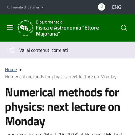
Vai al contenuto principale
Vai al menu di navigazione
ENG
Università di Catania
Dipartimento di
Fisica e Astronomia "Ettore
Majorana"
Vai ai contenuti correlati
Home
>
Numerical methods for physics: next lecture on Monday
Numerical methods for
physics: next lecture on
Monday
Tomorrow's lecture (March 16, 2023) of Numerical Methods