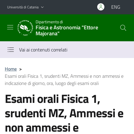
Vai al contenuto principale
Vai al menu di navigazione
ENG
Università di Catania
Dipartimento di
Fisica e Astronomia "Ettore
Majorana"
Vai ai contenuti correlati
Home
>
Esami orali Fisica 1, srudenti MZ, Ammessi e non ammessi e
indicazione di giorno, ora, luogo degli esami orali
Esami orali Fisica 1,
srudenti MZ, Ammessi e
non ammessi e