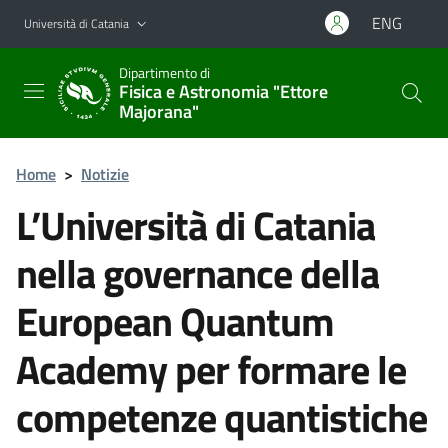
Vai al contenuto principale
Vai al menu di navigazione
ENG
Università di Catania
Dipartimento di
Fisica e Astronomia "Ettore
Majorana"
Home
>
Notizie
L’Università di Catania
nella governance della
European Quantum
Academy per formare le
competenze quantistiche