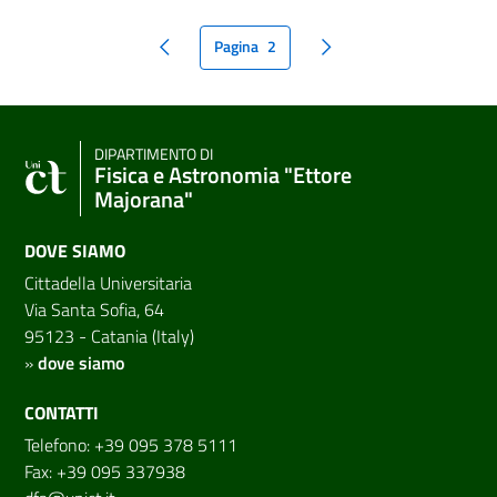
Pagina
2
pagina precedente
pagina seguente
DIPARTIMENTO DI
Fisica e Astronomia "Ettore
Majorana"
DOVE SIAMO
Cittadella Universitaria
Via Santa Sofia, 64
95123 - Catania (Italy)
»
dove siamo
CONTATTI
Telefono: +39 095 378 5111
Fax: +39 095 337938