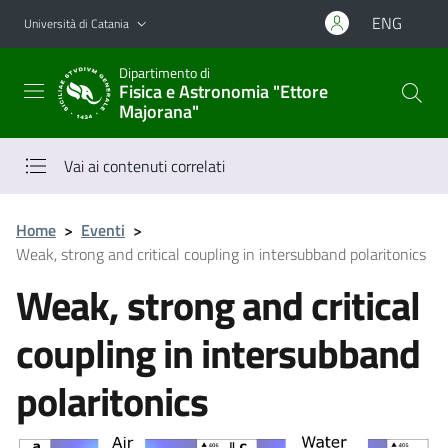
Vai al contenuto principale
Vai al menu di navigazione
ENG
Università di Catania
Dipartimento di
Fisica e Astronomia "Ettore
Majorana"
Vai ai contenuti correlati
Home
>
Eventi
>
Weak, strong and critical coupling in intersubband polaritonics
Weak, strong and critical
coupling in intersubband
polaritonics