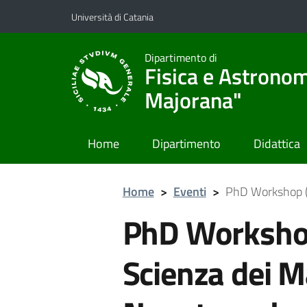
Vai al contenuto principale
Vai al menu di navigazione
Università di Catania
Dipartimento di
Fisica e Astronom
Majorana"
Home
Dipartimento
Didattica
Home
>
Eventi
>
PhD Workshop (c
PhD Workshop 
Scienza dei Ma