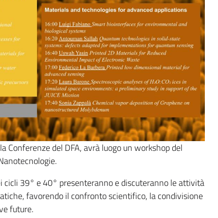
ala Conferenze del DFA, avrà luogo un workshop del
e Nanotecnologie.
ei cicli 39° e 40° presenteranno e discuteranno le attività
atiche, favorendo il confronto scientifico, la condivisione
ive future.