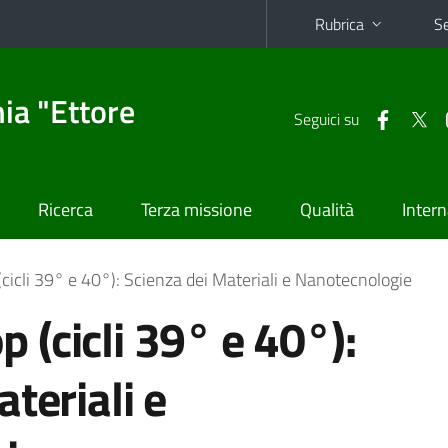
Rubrica
Se
ia "Ettore
Seguici su
Ricerca
Terza missione
Qualità
Intern
icli 39° e 40°): Scienza dei Materiali e Nanotecnologie
(cicli 39° e 40°):
teriali e