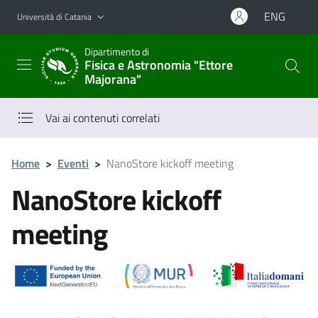
Vai al contenuto principale
Vai al menu di navigazione
ENG
Università di Catania
Dipartimento di
Fisica e Astronomia "Ettore
Majorana"
Vai ai contenuti correlati
Home
>
Eventi
>
NanoStore kickoff meeting
NanoStore kickoff
meeting