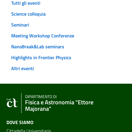
Tutti gli eventi
Science colloquia
Seminari
Meeting Workshop Conferenze
NanoBreak&Lab seminars
Highlights in Frontier Physics
Altri eventi
DIPARTIMENTO DI
Fisica e Astronomia "Ettore
Majorana"
DOVE SIAMO
Cittadella Universitaria