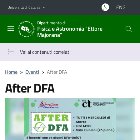
Vai al contenuto principale
Vai al menu di navigazione
ENG
Università di Catania
Dipartimento di
Fisica e Astronomia "Ettore
Majorana"
Vai ai contenuti correlati
Home
>
Eventi
>
After DFA
After DFA