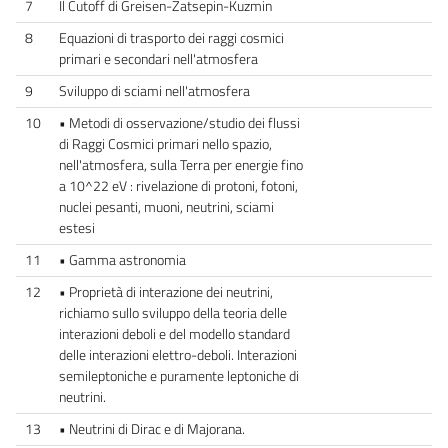
7
Il Cutoff di Greisen-Zatsepin-Kuzmin
8
Equazioni di trasporto dei raggi cosmici
primari e secondari nell'atmosfera
9
Sviluppo di sciami nell'atmosfera
10
• Metodi di osservazione/studio dei flussi
di Raggi Cosmici primari nello spazio,
nell'atmosfera, sulla Terra per energie fino
a 10^22 eV : rivelazione di protoni, fotoni,
nuclei pesanti, muoni, neutrini, sciami
estesi
11
• Gamma astronomia
12
• Proprietà di interazione dei neutrini,
richiamo sullo sviluppo della teoria delle
interazioni deboli e del modello standard
delle interazioni elettro-deboli. Interazioni
semileptoniche e puramente leptoniche di
neutrini.
13
• Neutrini di Dirac e di Majorana.