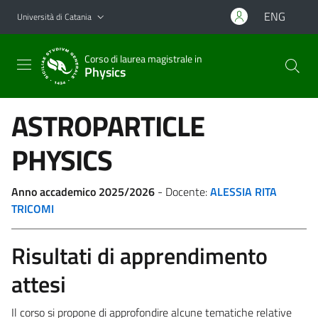
Vai al contenuto principale
Vai al menu di navigazione
ENG
Università di Catania
Corso di laurea magistrale in
Physics
ASTROPARTICLE
PHYSICS
Anno accademico 2025/2026
- Docente:
ALESSIA RITA
TRICOMI
Risultati di apprendimento
attesi
Il corso si propone di approfondire alcune tematiche relative