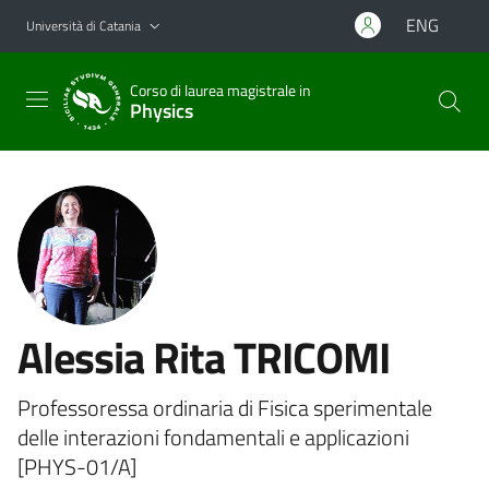
Vai al contenuto principale
Vai al menu di navigazione
ENG
Università di Catania
Corso di laurea magistrale in
Physics
Alessia Rita TRICOMI
Professoressa ordinaria di Fisica sperimentale
delle interazioni fondamentali e applicazioni
[PHYS-01/A]