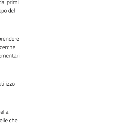
dai primi
ppo del
mprendere
ricerche
lementari
tilizzo
ella
elle che