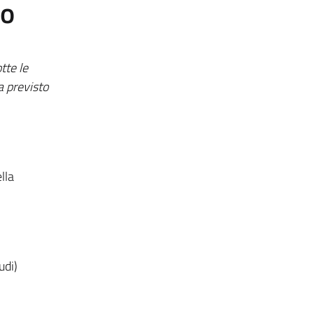
to
tte le
a previsto
lla
udi)