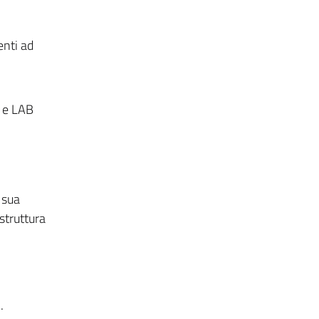
enti ad
M e LAB
 sua
struttura
.