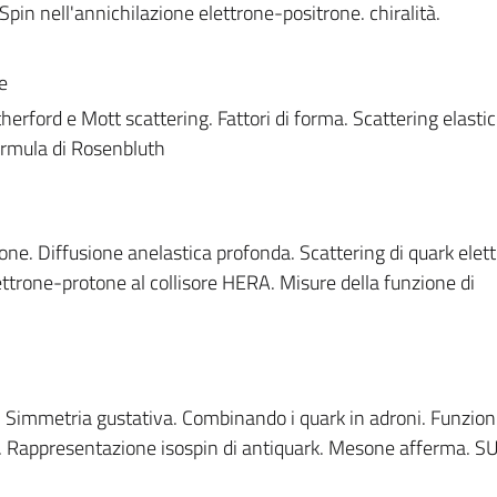
pin nell'annichilazione elettrone-positrone. chiralità.
e
herford e Mott scattering. Fattori di forma. Scattering elasti
formula di Rosenbluth
ne. Diffusione anelastica profonda. Scattering di quark elettr
ttrone-protone al collisore HERA. Misure della funzione di
 Simmetria gustativa. Combinando i quark in adroni. Funzion
e. Rappresentazione isospin di antiquark. Mesone afferma. SU