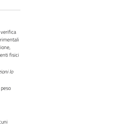
verifica
erimentali
zione,
nti fisici
ioni lo
l peso
cuni