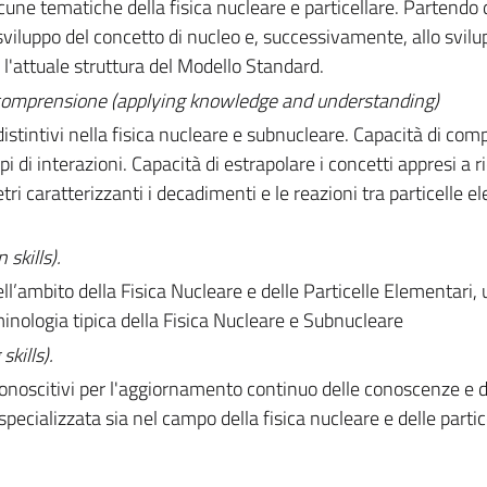
lcune tematiche della fisica nucleare e particellare. Partendo 
viluppo del concetto di nucleo e, successivamente, allo svilu
e l'attuale struttura del Modello Standard.
 comprensione (applying knowledge and understanding)
 distintivi nella fisica nucleare e subnucleare. Capacità di co
tipi di interazioni. Capacità di estrapolare i concetti appresi a 
tri caratterizzanti i decadimenti e le reazioni tra particelle e
skills).
ambito della Fisica Nucleare e delle Particelle Elementari, u
rminologia tipica della Fisica Nucleare e Subnucleare
kills).
onoscitivi per l'aggiornamento continuo delle conoscenze e d
specializzata sia nel campo della fisica nucleare e delle partic