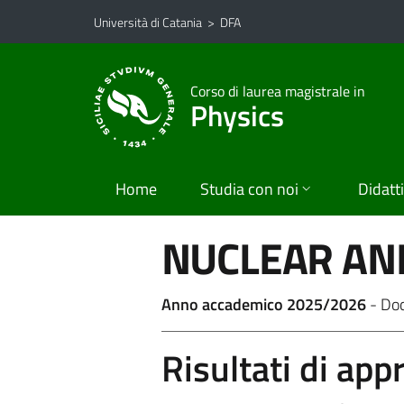
Vai al contenuto principale
Vai al menu di navigazione
Università di Catania
>
DFA
Corso di laurea magistrale in
Physics
Home
Studia con noi
Didatt
NUCLEAR AND
Anno accademico 2025/2026
- Do
Risultati di ap