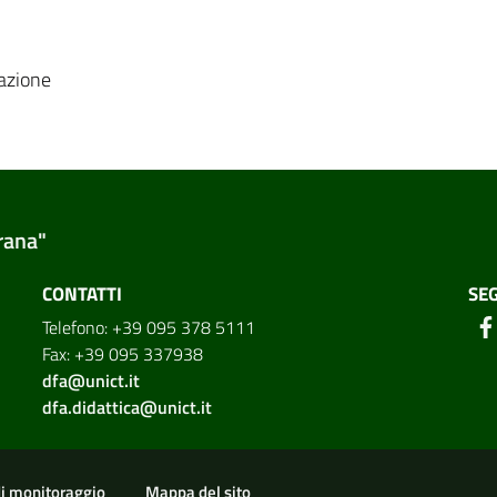
eazione
rana"
CONTATTI
SEG
Telefono: +39 095 378 5111
Fax: +39 095 337938
dfa@unict.it
dfa.didattica@unict.it
di monitoraggio
Mappa del sito