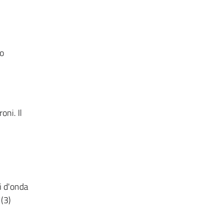
co
oni. Il
i d'onda
(3)