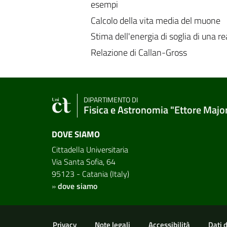
esempi
Calcolo della vita media del muone
Stima dell'energia di soglia di una r
Relazione di Callan-Gross
DIPARTIMENTO DI
Fisica e Astronomia "Ettore Majo
DOVE SIAMO
Cittadella Universitaria
Via Santa Sofia, 64
95123 - Catania (Italy)
»
dove siamo
Link e informazioni utili
Privacy
Note legali
Accessibilità
Dati 