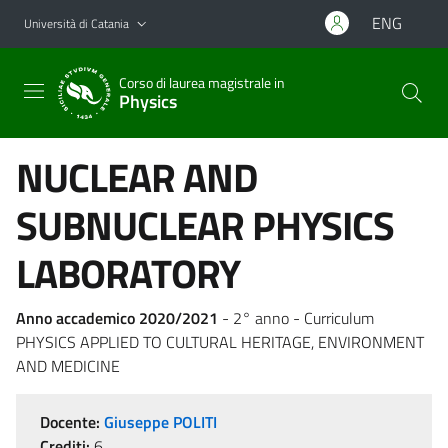
Vai al contenuto principale
Vai al menu di navigazione
ENG
Università di Catania
Corso di laurea magistrale in
Physics
NUCLEAR AND
SUBNUCLEAR PHYSICS
LABORATORY
Anno accademico 2020/2021
- 2° anno - Curriculum
PHYSICS APPLIED TO CULTURAL HERITAGE, ENVIRONMENT
AND MEDICINE
Docente:
Giuseppe POLITI
Crediti:
6