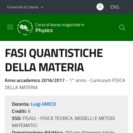
Vai al contenuto principale
Vai al menu di navigazione
ENG
Università di Catania
Corso di laurea magistrale in
Physics
FASI QUANTISTICHE
DELLA MATERIA
Anno accademico 2016/2017
- 1° anno - Curriculum FISICA
DELLA MATERIA
Docente:
Luigi AMICO
Crediti:
6
SSD:
FIS/02 - FISICA TEORICA, MODELLI E METODI
MATEMATICI
Organizzazione didattica:
150 ore d'impegno totale,