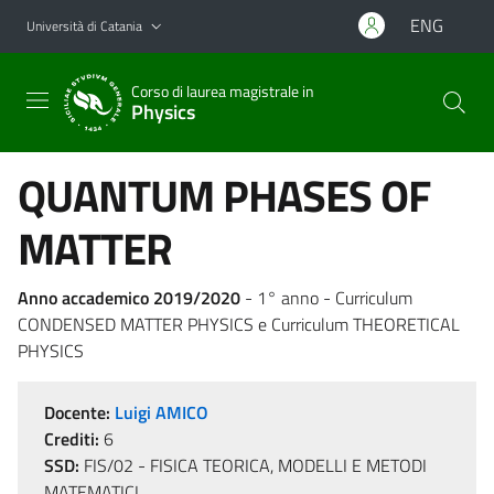
Vai al contenuto principale
Vai al menu di navigazione
ENG
Università di Catania
Corso di laurea magistrale in
Physics
QUANTUM PHASES OF
MATTER
Anno accademico 2019/2020
- 1° anno - Curriculum
CONDENSED MATTER PHYSICS e Curriculum THEORETICAL
PHYSICS
Docente:
Luigi AMICO
Crediti:
6
SSD:
FIS/02 - FISICA TEORICA, MODELLI E METODI
MATEMATICI