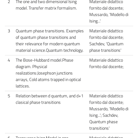
2
The one and two dimensional Ising
Materiale didattico
model. Transfer matrix formalism.
fornito dal docente;
Mussardo, 'Modello di
Ising...'
3
Quantum phase transitions. Examples
Materiale didattico
of quantum phase transitions and
fornito dal docente;
their relevance for modern quantum
Sachdev, 'Quantum
material science.Quantum technology.
phase transitions'
4
The Bose-Hubbard model.Phase
Materiale didattico
diagram. Physical
fornito dal docente;
realizations:Josephson junctions
arrays, Cold atoms trapped in optical
lattices.
5
Relation between d quantum, and d+1
Materiale didattico
clasical phase transitions
fornito dal docente;
Mussardo, 'Modello di
Ising...'; Sachdev,
Quantum phase
transitions'
6
Transverse Ising Model in one-
Materiale didattico