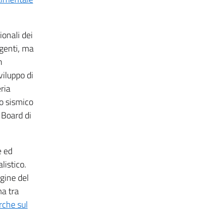
ionali dei
agenti, ma
n
viluppo di
ria
io sismico
 Board di
e ed
listico.
gine del
ma tra
rche sul