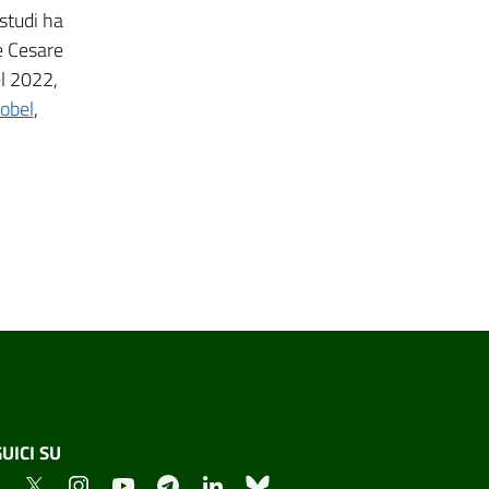
studi ha
e Cesare
el 2022,
obel
,
UICI SU