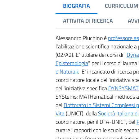
BIOGRAFIA
CURRICULUM
ATTIVITÀ DI RICERCA
AVVI
Alessandro Pluchino è
professore as
l'abilitazione scientifica nazionale a
(02/A2). E' titolare dei corsi di "
Dyna
Epistemologia
" per il corso di laurea
e Naturali
. E' incaricato di ricerca p
coordinatore locale dell'iniziativa sp
dell'iniziativa specifica
DYNSYSMAT
SYStems: MATHematical methods an
del
Dottorato in Sistemi Complessi p
Vita
(UNICT), della
Società Italiana di
coordinatore, per il DFA-UNICT, del
P
curare i rapporti con le scuole secon
studenti e di formazione degli inseg