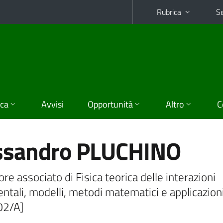
Rubrica
Se
ica
Avvisi
Opportunità
Altro
C
ssandro PLUCHINO
re associato di Fisica teorica delle interazioni
tali, modelli, metodi matematici e applicazion
02/A]