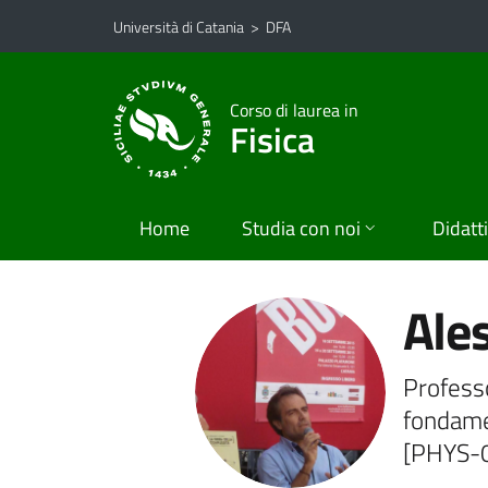
Vai al contenuto principale
Vai al menu di navigazione
Università di Catania
>
DFA
Corso di laurea in
Fisica
Home
Studia con noi
Didatt
Ale
Professo
fondamen
[PHYS-