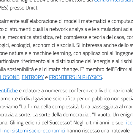
ES) presso Unict.
cipalmente sull’elaborazione di modelli matematici e computaz
zzo di strumenti quali la network analysis e le simulazioni ad 
le, meccanica statistica, reti complesse e teoria del caos, co
ogici, ecologici, economici e sociali. Si interessa anche dello s
ne naturale e machine learning, con applicazioni all'ingegne
articolare riferimento alla distribuzione dell'energia e al risch
 alla sostenibilità e al climate change. E' membro dell'Editorial
LOSONE
,
ENTROPY
e
FRONTIERS IN PHYSICS
.
entifiche
e relatore a numerose conferenze a livello nazional
amente di divulgazione scientifica per un pubblico non specia
troviamo ”La firma della complessità. Una passeggiata al mar
ocrazia a sorte. La sorte della democrazia", "Il vuoto. Un enig
una. Gli ingredienti del Successo". Negli ultimi anni le sue
rice
ali nei sistemi socio-economici
hanno riscosso una notevole