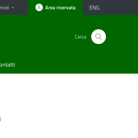
ENG
rvizi
Area riservata
Cerca
ontatti
i