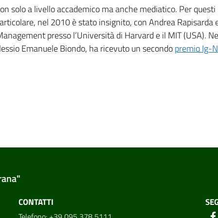
 non solo a livello accademico ma anche mediatico. Per questi 
particolare, nel 2010 è stato insignito, con Andrea Rapisarda 
Management presso l’Università di Harvard e il MIT (USA). N
lessio Emanuele Biondo, ha ricevuto un secondo
premio Ig-N
rana"
CONTATTI
SEG
Telefono: +39 095 378 5111