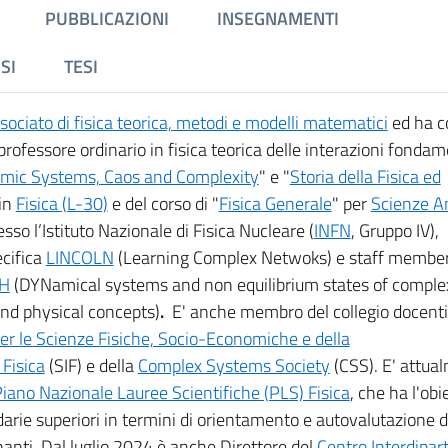
PUBBLICAZIONI
INSEGNAMENTI
SI
TESI
sociato di fisica teorica, metodi e modelli matematici
ed ha c
 professore ordinario in fisica teorica delle interazioni fondam
mic Systems, Caos and Complexity
" e "
Storia della Fisica ed
 in
Fisica (L-30)
e del corso di "
Fisica Generale
" per
Scienze A
resso l’Istituto Nazionale di Fisica Nucleare (
INFN
, Gruppo IV),
ecifica
LINCOLN
(Learning Complex Netwoks) e staff membe
H
(DYNamical systems and non equilibrium states of comple
d physical concepts)
.
E' anche membro del collegio docenti
er le Scienze Fisiche, Socio-Economiche e della
 Fisica
(SIF) e della
Complex Systems Society
(CSS). E' attua
iano Nazionale Lauree Scientifiche (PLS) Fisica
, che ha l'obi
darie superiori in termini di orientamento e autovalutazione d
nanti. Dal luglio 2024 è anche Direttore del
Centro Interdipar