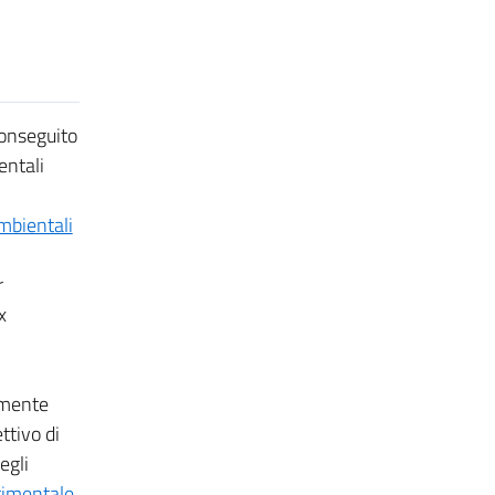
onseguito
entali
mbientali
r
x
lmente
ettivo di
egli
timentale