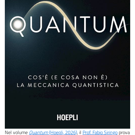
Nel volume
Quantum
(Hoepli, 2026)
, il
Prof. Fabio Siringo
prova