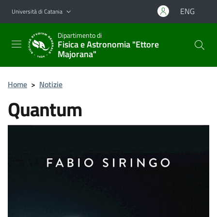
Vai al contenuto principale
Vai al menu di navigazione
ENG
Università di Catania
Dipartimento di
Fisica e Astronomia "Ettore
Majorana"
Home
>
Notizie
Quantum