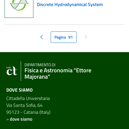
Discrete Hydrodynamical System
Pagina
91
pagina precedente
pagina seguente
DIPARTIMENTO DI
Fisica e Astronomia "Ettore
Majorana"
DOVE SIAMO
Cittadella Universitaria
Via Santa Sofia, 64
95123 - Catania (Italy)
»
dove siamo