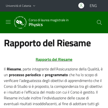
Vai al contenuto principale
Vai al menu di navigazione
ENG
Università di Catania
Corso di laurea magistrale in
Physics
Rapporto del Riesame
Rapporto del Riesame
Il
Riesame
, parte integrante dell’Assicurazione della Qualità, è
un
processo periodico
e
programmato
che ha lo scopo di
verificare l’adeguatezza degli obiettivi di apprendimento che il
Corso di Studio si è proposto, la corrispondenza tra gli obiettivi
e i risultati e l’efficacia del modo con cui il Corso è gestito. Il
Riesame include inoltre l’individuazione delle cause di
eventuali risultati insoddisfacenti, al fine di adottare tutti gli