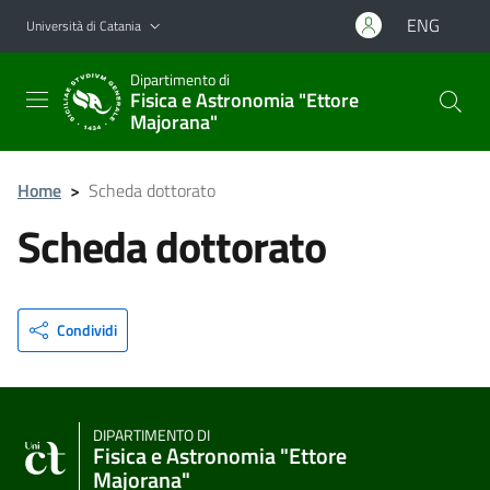
Vai al contenuto principale
Vai al menu di navigazione
ENG
Università di Catania
Dipartimento di
Fisica e Astronomia "Ettore
Majorana"
Home
>
Scheda dottorato
Scheda dottorato
Condividi
DIPARTIMENTO DI
Fisica e Astronomia "Ettore
Majorana"