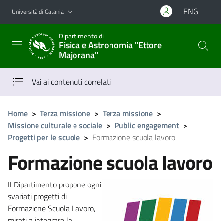
Vai al contenuto principale
Vai al menu di navigazione
ENG
Università di Catania
Dipartimento di
Fisica e Astronomia "Ettore
Majorana"
Vai ai contenuti correlati
Home
>
Terza missione
>
Terza missione
>
Missione culturale e sociale
>
Public engagement
>
Progetti per le scuole
>
Formazione scuola lavoro
Formazione scuola lavoro
Il Dipartimento propone ogni
svariati progetti di
Formazione Scuola Lavoro,
mirati a integrare la