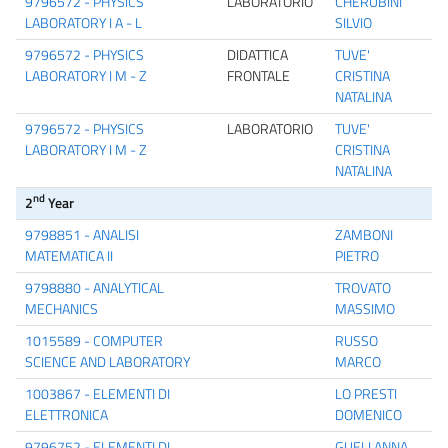
9796572 - PHYSICS
LABORATORIO
CHERUBINI
LABORATORY I A - L
SILVIO
9796572 - PHYSICS
DIDATTICA
TUVE'
LABORATORY I M - Z
FRONTALE
CRISTINA
NATALINA
9796572 - PHYSICS
LABORATORIO
TUVE'
LABORATORY I M - Z
CRISTINA
NATALINA
nd
2
Year
9798851 - ANALISI
ZAMBONI
MATEMATICA II
PIETRO
9798880 - ANALYTICAL
TROVATO
MECHANICS
MASSIMO
1015589 - COMPUTER
RUSSO
SCIENCE AND LABORATORY
MARCO
1003867 - ELEMENTI DI
LO PRESTI
ELETTRONICA
DOMENICO
9796752 - ELEMENTI DI
GUELI ANNA