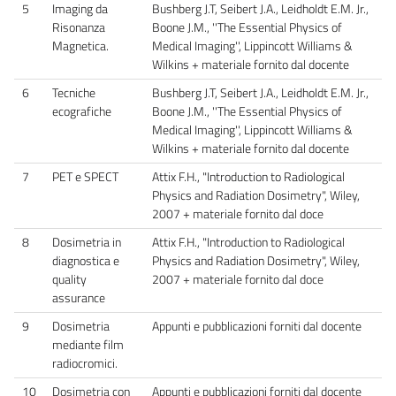
5
Imaging da
Bushberg J.T, Seibert J.A., Leidholdt E.M. Jr.,
Risonanza
Boone J.M., ''The Essential Physics of
Magnetica.
Medical Imaging'', Lippincott Williams &
Wilkins + materiale fornito dal docente
6
Tecniche
Bushberg J.T, Seibert J.A., Leidholdt E.M. Jr.,
ecografiche
Boone J.M., ''The Essential Physics of
Medical Imaging'', Lippincott Williams &
Wilkins + materiale fornito dal docente
7
PET e SPECT
Attix F.H., "Introduction to Radiological
Physics and Radiation Dosimetry", Wiley,
2007 + materiale fornito dal doce
8
Dosimetria in
Attix F.H., "Introduction to Radiological
diagnostica e
Physics and Radiation Dosimetry", Wiley,
quality
2007 + materiale fornito dal doce
assurance
9
Dosimetria
Appunti e pubblicazioni forniti dal docente
mediante film
radiocromici.
10
Dosimetria con
Appunti e pubblicazioni forniti dal docente