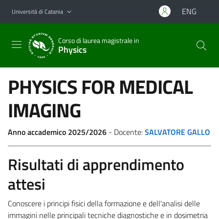
Vai al contenuto principale
Vai al menu di navigazione
ENG
Università di Catania
Corso di laurea magistrale in
Physics
PHYSICS FOR MEDICAL
IMAGING
Anno accademico 2025/2026
- Docente:
SALVATORE GALLO
Risultati di apprendimento
attesi
Conoscere i principi fisici della formazione e dell'analisi delle
immagini nelle principali tecniche diagnostiche e in dosimetria