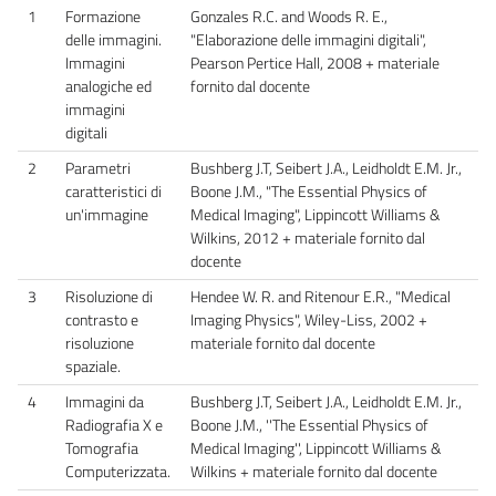
1
Formazione
Gonzales R.C. and Woods R. E.,
delle immagini.
"Elaborazione delle immagini digitali",
Immagini
Pearson Pertice Hall, 2008 + materiale
analogiche ed
fornito dal docente
immagini
digitali
2
Parametri
Bushberg J.T, Seibert J.A., Leidholdt E.M. Jr.,
caratteristici di
Boone J.M., "The Essential Physics of
un'immagine
Medical Imaging", Lippincott Williams &
Wilkins, 2012 + materiale fornito dal
docente
3
Risoluzione di
Hendee W. R. and Ritenour E.R., "Medical
contrasto e
Imaging Physics", Wiley-Liss, 2002 +
risoluzione
materiale fornito dal docente
spaziale.
4
Immagini da
Bushberg J.T, Seibert J.A., Leidholdt E.M. Jr.,
Radiografia X e
Boone J.M., ''The Essential Physics of
Tomografia
Medical Imaging'', Lippincott Williams &
Computerizzata.
Wilkins + materiale fornito dal docente