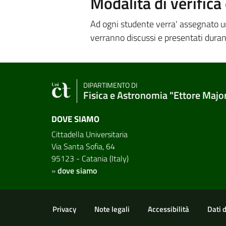
Modalità di verific
Ad ogni studente verra' assegnato un 
verranno discussi e presentati duran
DIPARTIMENTO DI
Fisica e Astronomia "Ettore Majo
DOVE SIAMO
Cittadella Universitaria
Via Santa Sofia, 64
95123 - Catania (Italy)
»
dove siamo
Link e informazioni utili
Privacy
Note legali
Accessibilità
Dati 