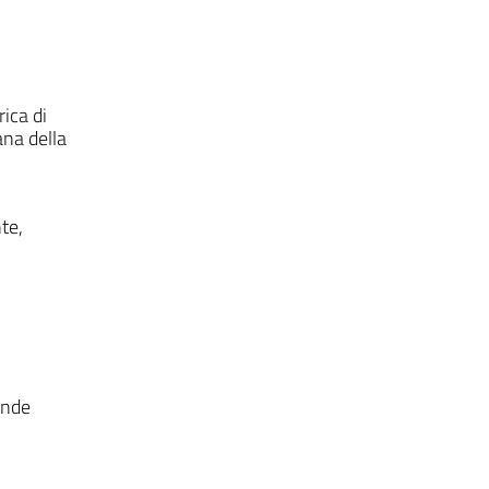
rica di
ana della
nte,
nde