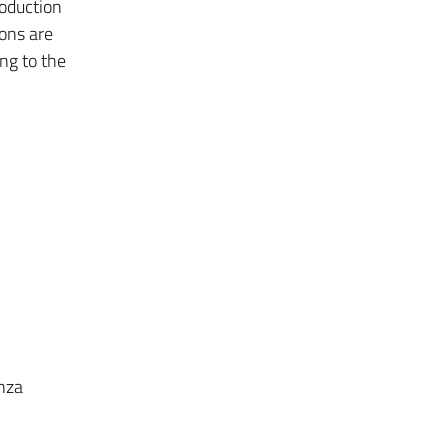
roduction
ions are
ing to the
enza