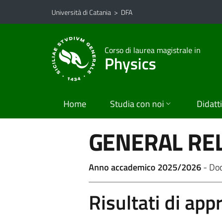
Vai al contenuto principale
Vai al menu di navigazione
Università di Catania
>
DFA
Corso di laurea magistrale in
Physics
Home
Studia con noi
Didatt
GENERAL REL
Anno accademico 2025/2026
- Do
Risultati di ap