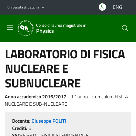
Vai al contenuto principale
Vai al menu di navigazione
ENG
Università di Catania
Corso di laurea magistrale in
Physics
LABORATORIO DI FISICA
NUCLEARE E
SUBNUCLEARE
Anno accademico 2016/2017
- 1° anno - Curriculum FISICA
NUCLEARE E SUB-NUCLEARE
Docente:
Giuseppe POLITI
Crediti:
6
SSD:
FIS/01 - FISICA SPERIMENTALE