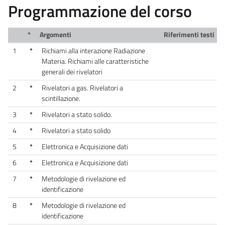
Programmazione del corso
*
Argomenti
Riferimenti testi
1
*
Richiami alla interazione Radiazione
Materia. Richiami alle caratteristiche
generali dei rivelatori
2
*
Rivelatori a gas. Rivelatori a
scintillazione.
3
*
Rivelatori a stato solido.
4
*
Rivelatori a stato solido
5
*
Elettronica e Acquisizione dati
6
*
Elettronica e Acquisizione dati
7
*
Metodologie di rivelazione ed
identificazione
8
*
Metodologie di rivelazione ed
identificazione